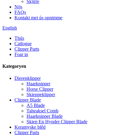
Skjirre
Nijs
FAQs
Kontakt mei ús opnimme
English
Thús
Catlogue
Clipper Parts
Foar in
Kategoryen
Dierenklipper
Haarknipper
Horse Clipper
Skieppeklipper
Clipper Blade
A5 Blade
Taheaksel Comb
Haarknipper Blade
Skiep En Hynder Clipper Blade
Keramyske blêd
Clipper Parts