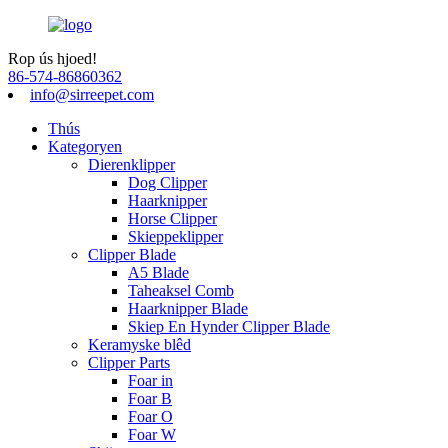
Rop ús hjoed!
86-574-86860362
info@sirreepet.com
Thús
Kategoryen
Dierenklipper
Dog Clipper
Haarknipper
Horse Clipper
Skieppeklipper
Clipper Blade
A5 Blade
Taheaksel Comb
Haarknipper Blade
Skiep En Hynder Clipper Blade
Keramyske blêd
Clipper Parts
Foar in
Foar B
Foar O
Foar W