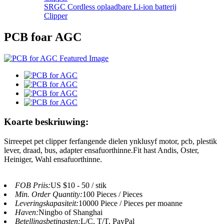
SRGC Cordless oplaadbare Li-ion batterij
Clipper
PCB foar AGC
Koarte beskriuwing:
Sirreepet pet clipper ferfangende dielen ynklusyf motor, pcb, plestik
lever, draad, bus, adapter ensafuorthinne.Fit hast Andis, Oster,
Heiniger, Wahl ensafuorthinne.
FOB Priis:
US $10 - 50 / stik
Min. Order Quantity:
100 Pieces / Pieces
Leveringskapasiteit:
10000 Piece / Pieces per moanne
Haven:
Ningbo of Shanghai
Betellingsbetingsten:
L/C, T/T, PayPal