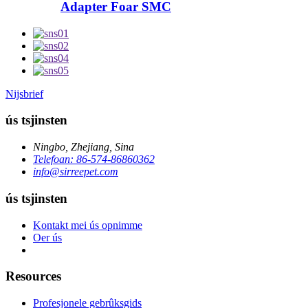
Adapter Foar SMC
Nijsbrief
ús tsjinsten
Ningbo, Zhejiang, Sina
Telefoan: 86-574-86860362
info@sirreepet.com
ús tsjinsten
Kontakt mei ús opnimme
Oer ús
Resources
Profesjonele gebrûksgids