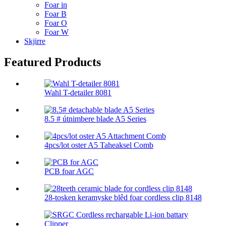
Foar in
Foar B
Foar O
Foar W
Skjirre
Featured Products
Wahl T-detailer 8081
8.5 # útnimbere blade A5 Series
4pcs/lot oster A5 Taheaksel Comb
PCB foar AGC
28-tosken keramyske blêd foar cordless clip 8148