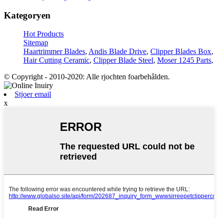
Kategoryen
Hot Products
Sitemap
Haartrimmer Blades
,
Andis Blade Drive
,
Clipper Blades Box
,
Hair Cutting Ceramic
,
Clipper Blade Steel
,
Moser 1245 Parts
,
© Copyright - 2010-2020: Alle rjochten foarbehâlden.
Stjoer email
x