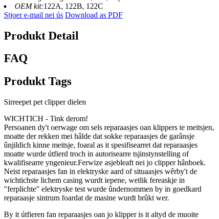
OEM kit:
122A, 122B, 122C
Stjoer e-mail nei ús
Download as PDF
Produkt Detail
FAQ
Produkt Tags
Sirreepet pet clipper dielen
WICHTICH - Tink derom!
Persoanen dy't oerwage om sels reparaasjes oan klippers te meitsjen,
moatte der rekken mei hâlde dat sokke reparaasjes de garânsje
ûnjildich kinne meitsje, foaral as it spesifisearret dat reparaasjes
moatte wurde útfierd troch in autorisearre tsjinstynstelling of
kwalifisearre yngenieur.Ferwize asjebleaft nei jo clipper hânboek.
Neist reparaasjes fan in elektryske aard of situaasjes wêrby't de
wichtichste lichem casing wurdt iepene, wetlik fereaskje in
"ferplichte" elektryske test wurde ûndernommen by in goedkard
reparaasje sintrum foardat de masine wurdt brûkt wer.
By it útfieren fan reparaasjes oan jo klipper is it altyd de muoite