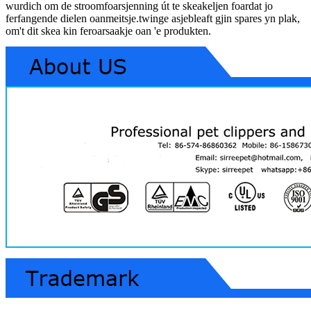
wurdich om de stroomfoarsjenning út te skeakeljen foardat jo
ferfangende dielen oanmeitsje.twinge asjebleaft gjin spares yn plak,
om't dit skea kin feroarsaakje oan 'e produkten.